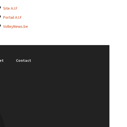
Site A.I.F
Portail A.I.F
VolleyNews.be
et
Contact