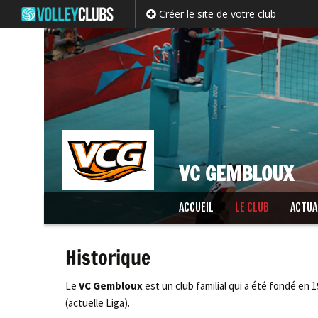
Créer le site de votre club
VC GEMBLOUX
Passer
ACCUEIL
LE CLUB
ACTUA
au
contenu
Historique
Le
VC Gembloux
est un club familial qui a été fondé en 
(actuelle Liga).