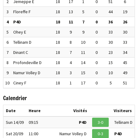
2
Jemeppe E
18
17
1
0
51
6
5
3
Floreffe F
18
13
5
0
44
19
4
4
P4D
18
11
7
0
36
26
3
5
Ohey E
18
9
9
0
33
30
2
6
Tellinam D
18
8
10
0
30
33
2
7
Dinant C
18
7
11
0
23
34
2
8
Profondeville D
18
4
14
0
15
45
1
9
Namur Volley D
18
3
15
0
10
49
10
Ciney F
18
1
17
0
5
51
Calendrier
Date
Heure
Visités
Visiteurs
Sun 14/09
09:15
P4D
3-0
Tellinam D
Sat 20/09
11:00
Namur Volley D
0-3
P4D