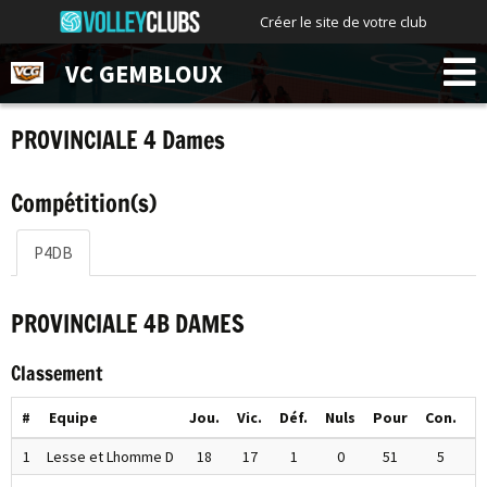
Créer le site de votre club
VC GEMBLOUX
PROVINCIALE 4 Dames
Compétition(s)
P4DB
PROVINCIALE 4B DAMES
Classement
#
Equipe
Jou.
Vic.
Déf.
Nuls
Pour
Con.
P
1
Lesse et Lhomme D
18
17
1
0
51
5
5