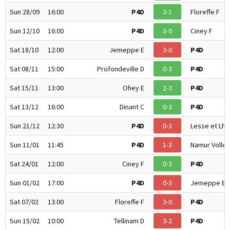
Sun 28/09
16:00
P4D
3-1
Floreffe F
Sun 12/10
16:00
P4D
3-0
Ciney F
Sat 18/10
12:00
Jemeppe E
3-0
P4D
Sat 08/11
15:00
Profondeville D
0-3
P4D
Sat 15/11
13:00
Ohey E
2-3
P4D
Sat 13/12
16:00
Dinant C
0-3
P4D
Sun 21/12
12:30
P4D
0-3
Lesse et Lh
Sun 11/01
11:45
P4D
1-3
Namur Volley
Sat 24/01
12:00
Ciney F
0-3
P4D
Sun 01/02
17:00
P4D
0-3
Jemeppe E
Sat 07/02
13:00
Floreffe F
3-0
P4D
Sun 15/02
10:00
Tellinam D
3-2
P4D