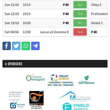
Sun 22/02
10:15
P4D
3-1
Ohey E
Sun 22/03
10:15
P4D
3-0
Profondevill
Sun 29/03
16:00
P4D
3-1
Dinant C
Sat 04/04
12:00
Lesse et Lhomme D
3-0
P4D
SPONSORS