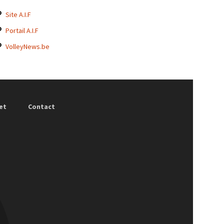
Site A.I.F
Portail A.I.F
VolleyNews.be
et
Contact