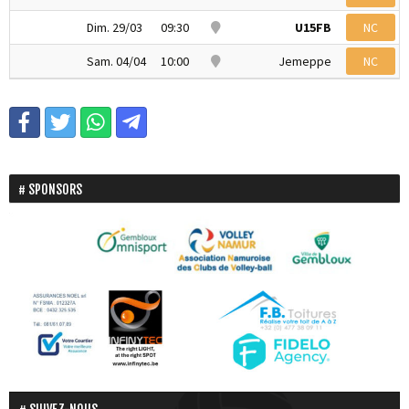
Dim. 29/03
09:30
U15FB
NC
Sam. 04/04
10:00
Jemeppe
NC
SPONSORS