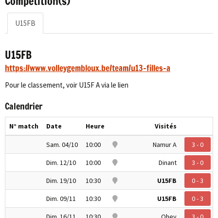
Compétition(s)
U15FB
U15FB
https://www.volleygembloux.be/team/u13-filles-a
Pour le classement, voir U15F A via le lien
Calendrier
N° match
Date
Heure
Visités
Sam. 04/10
10:00
Namur A
3 - 0
Dim. 12/10
10:00
Dinant
3 - 0
Dim. 19/10
10:30
U15FB
0 - 3
Dim. 09/11
10:30
U15FB
0 - 3
Dim. 16/11
10:30
Ohey
3 - 0