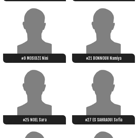
#9 MOSIDZE Nini
#21 BONNOUH Namiya
#25 NOEL Sara
#27 ES SAHRAOUI Sofia