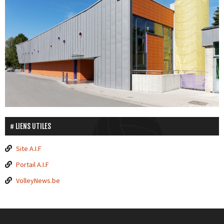
LIENS UTILES
Site A.I.F
Portail A.I.F
VolleyNews.be