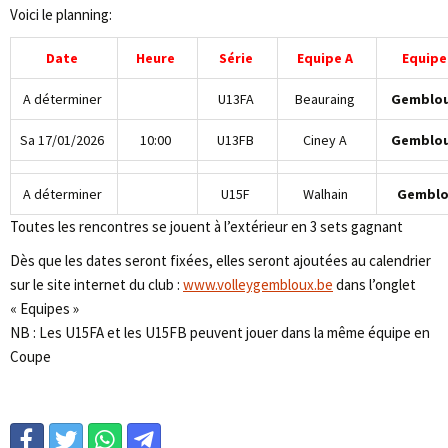
Voici le planning:
Date
Heure
Série
Equipe A
Equipe
A déterminer
U13FA
Beauraing
Gemblou
Sa 17/01/2026
10:00
U13FB
Ciney A
Gemblou
A déterminer
U15F
Walhain
Gemblo
Toutes les rencontres se jouent à l’extérieur en 3 sets gagnant
Dès que les dates seront fixées, elles seront ajoutées au calendrier
sur le site internet du club :
www.volleygembloux.be
dans l’onglet
« Equipes »
NB : Les U15FA et les U15FB peuvent jouer dans la même équipe en
Coupe