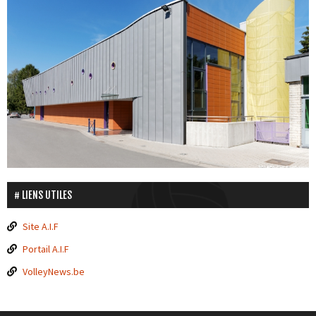
LIENS UTILES
Site A.I.F
Portail A.I.F
VolleyNews.be